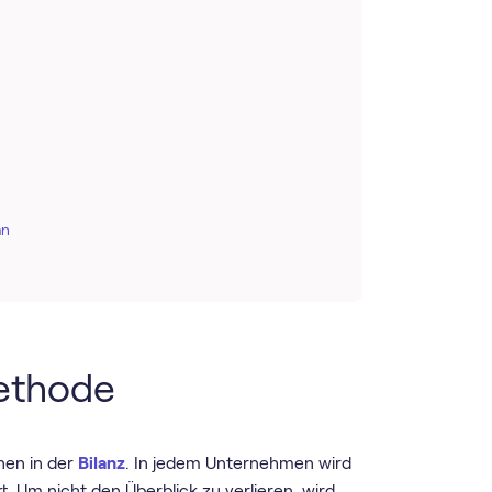
an
Methode
nen in der
Bilanz
. In jedem Unternehmen wird
. Um nicht den Überblick zu verlieren, wird