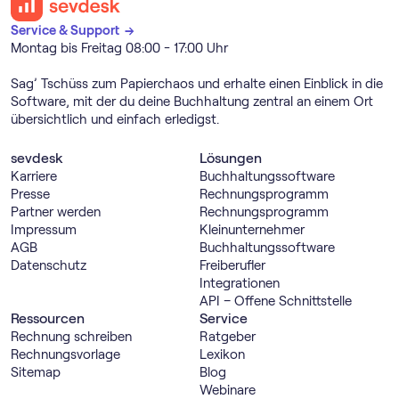
Service & Support →
Montag bis Freitag 08:00 - 17:00 Uhr
Sag’ Tschüss zum Papierchaos und erhalte einen Einblick in die
Software, mit der du deine Buchhaltung zentral an einem Ort
übersichtlich und einfach erledigst.
sevdesk
Lösungen
Karriere
Buch­haltungs­software
Presse
Rechnungs­programm
Partner werden
Rechnungs­programm
Impressum
Kleinunternehmer
AGB
Buch­haltungs­software
Datenschutz
Freiberufler
Integrationen
API – Offene Schnittstelle
Ressourcen
Service
Rechnung schreiben
Ratgeber
Rechnungsvorlage
Lexikon
Sitemap
Blog
Webinare