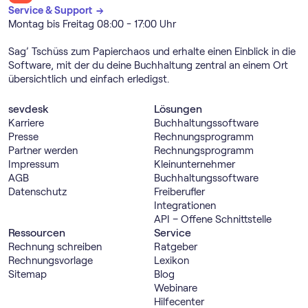
Service & Support →
Montag bis Freitag 08:00 - 17:00 Uhr
Sag’ Tschüss zum Papierchaos und erhalte einen Einblick in die
Software, mit der du deine Buchhaltung zentral an einem Ort
übersichtlich und einfach erledigst.
sevdesk
Lösungen
Karriere
Buch­haltungs­software
Presse
Rechnungs­programm
Partner werden
Rechnungs­programm
Impressum
Kleinunternehmer
AGB
Buch­haltungs­software
Datenschutz
Freiberufler
Integrationen
API – Offene Schnittstelle
Ressourcen
Service
Rechnung schreiben
Ratgeber
Rechnungsvorlage
Lexikon
Sitemap
Blog
Webinare
Hilfecenter