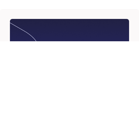
Werde Technologie-Partner
Dein Produkt, App oder Dienstleistung passt zu
sevdesk? Nimm Kontakt auf und lass uns
gemeinsam wachsen.
→
→
Technologie-Partner werden