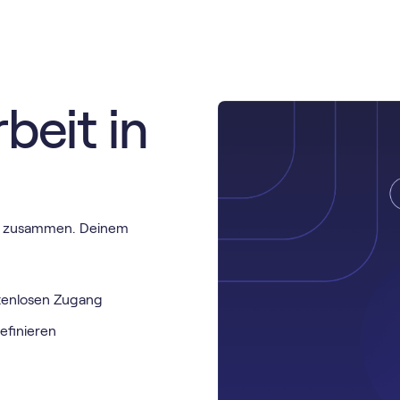
eit in
er zusammen. Deinem
n
stenlosen Zugang
efinieren