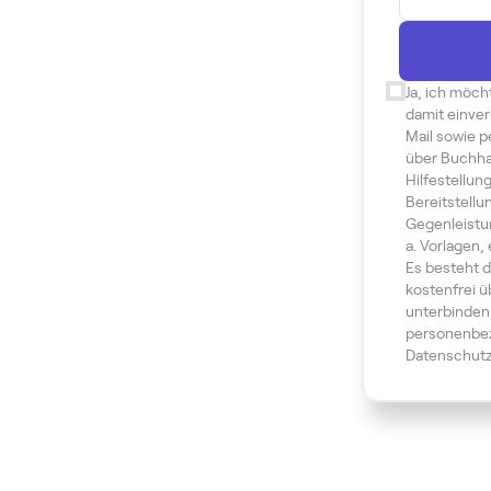
Ja, ich möch
damit einver
Mail sowie 
über Buchha
Hilfestellun
Bereitstellu
Gegenleistu
a. Vorlagen,
Es besteht d
kostenfrei ü
unterbinden
personenbez
Datenschutz