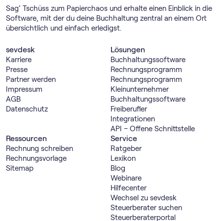
Sag’ Tschüss zum Papierchaos und erhalte einen Einblick in die
Software, mit der du deine Buchhaltung zentral an einem Ort
übersichtlich und einfach erledigst.
sevdesk
Lösungen
Karriere
Buch­haltungs­software
Presse
Rechnungs­programm
Partner werden
Rechnungs­programm
Impressum
Kleinunternehmer
AGB
Buch­haltungs­software
Datenschutz
Freiberufler
Integrationen
API – Offene Schnittstelle
Ressourcen
Service
Rechnung schreiben
Ratgeber
Rechnungsvorlage
Lexikon
Sitemap
Blog
Webinare
Hilfecenter
Wechsel zu sevdesk
Steuerberater suchen
Steuerberaterportal