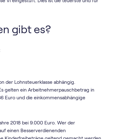
e VI eingestuft. Dies ist die teuerste und für
n gibt es?
:
on der Lohnsteuerklasse abhängig.
. Es gelten ein Arbeitnehmerpauschbetrag in
 36 Euro und die einkommensabhängige
Jahre 2018 bei 9.000 Euro. Wer der
t auf einen Besserverdienenden
ne Kinderfreibeträge geltend gemacht werden.