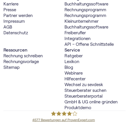
Karriere
Buch­haltungs­software
Presse
Rechnungs­programm
Partner werden
Rechnungs­programm
Impressum
Kleinunternehmer
AGB
Buch­haltungs­software
Datenschutz
Freiberufler
Integrationen
API – Offene Schnittstelle
Ressourcen
Service
Rechnung schreiben
Ratgeber
Rechnungsvorlage
Lexikon
Sitemap
Blog
Webinare
Hilfecenter
Wechsel zu sevdesk
Steuerberater suchen
Steuerberaterportal
GmbH & UG online gründen
Produktdemo