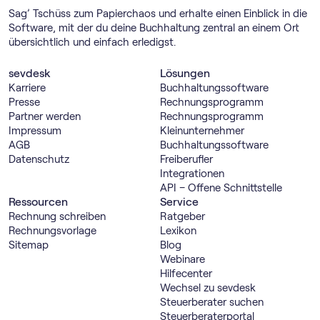
Sag’ Tschüss zum Papierchaos und erhalte einen Einblick in die
Software, mit der du deine Buchhaltung zentral an einem Ort
übersichtlich und einfach erledigst.
sevdesk
Lösungen
Karriere
Buch­haltungs­software
Presse
Rechnungs­programm
Partner werden
Rechnungs­programm
Impressum
Kleinunternehmer
AGB
Buch­haltungs­software
Datenschutz
Freiberufler
Integrationen
API – Offene Schnittstelle
Ressourcen
Service
Rechnung schreiben
Ratgeber
Rechnungsvorlage
Lexikon
Sitemap
Blog
Webinare
Hilfecenter
Wechsel zu sevdesk
Steuerberater suchen
Steuerberaterportal