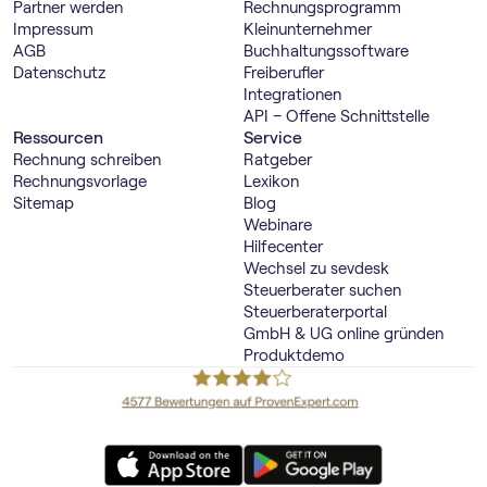
Partner werden
Rechnungs­programm
Impressum
Kleinunternehmer
AGB
Buch­haltungs­software
Datenschutz
Freiberufler
Integrationen
API – Offene Schnittstelle
Ressourcen
Service
Rechnung schreiben
Ratgeber
Rechnungsvorlage
Lexikon
Sitemap
Blog
Webinare
Hilfecenter
Wechsel zu sevdesk
Steuerberater suchen
Steuerberaterportal
GmbH & UG online gründen
Produktdemo