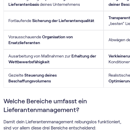
Lieferantenbasis
deines Unternehmens
deiner Bes
Transparent
Fortlaufende
Sicherung der Lieferantenqualität
„besten“ Li
Vorausschauende
Organisation von
Abwägen d
Ersatzlieferanten
Ausarbeitung von Maßnahmen zur
Erhaltung der
Verkleineru
Wettbewerbsfähigkeit
Konditionen
Gezielte
Steuerung deines
Realistisch
Beschaffungsvolumens
Optimierun
Welche Bereiche umfasst ein
Lieferantenmanagement?
Damit dein Lieferantenmanagement reibungslos funktioniert,
sind vor allem diese drei Bereiche entscheidend: