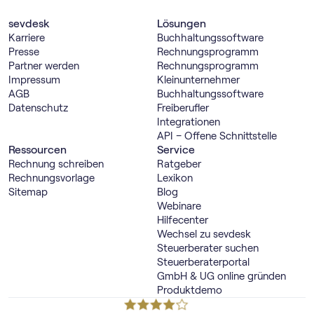
sevdesk
Lösungen
Karriere
Buch­haltungs­software
Presse
Rechnungs­programm
Partner werden
Rechnungs­programm
Impressum
Kleinunternehmer
AGB
Buch­haltungs­software
Datenschutz
Freiberufler
Integrationen
API – Offene Schnittstelle
Ressourcen
Service
Rechnung schreiben
Ratgeber
Rechnungsvorlage
Lexikon
Sitemap
Blog
Webinare
Hilfecenter
Wechsel zu sevdesk
Steuerberater suchen
Steuerberaterportal
GmbH & UG online gründen
Produktdemo