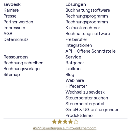
sevdesk
Lösungen
Karriere
Buch­haltungs­software
Presse
Rechnungs­programm
Partner werden
Rechnungs­programm
Impressum
Kleinunternehmer
AGB
Buch­haltungs­software
Datenschutz
Freiberufler
Integrationen
API – Offene Schnittstelle
Ressourcen
Service
Rechnung schreiben
Ratgeber
Rechnungsvorlage
Lexikon
Sitemap
Blog
Webinare
Hilfecenter
Wechsel zu sevdesk
Steuerberater suchen
Steuerberaterportal
GmbH & UG online gründen
Produktdemo