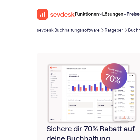
Funktionen
Lösungen
Preise
sevdesk Buch­haltungs­software
Ratgeber
Buchh
Sichere dir 70% Rabatt auf
deine Buchhaltung