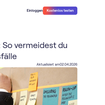
Einloggen
Kostenlos testen
So vermeidest du
fälle
Aktualisiert am
02
.
04
.
2026