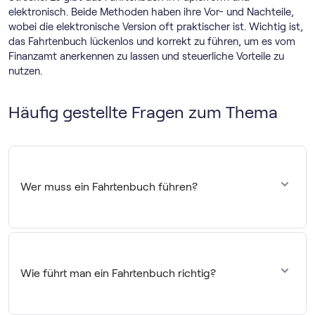
elektronisch. Beide Methoden haben ihre Vor- und Nachteile,
wobei die elektronische Version oft praktischer ist. Wichtig ist,
das Fahrtenbuch lückenlos und korrekt zu führen, um es vom
Finanzamt anerkennen zu lassen und steuerliche Vorteile zu
nutzen.
Häufig gestellte Fragen zum Thema
Wer muss ein Fahrtenbuch führen?
Ein Fahrtenbuch muss geführt werden, wenn ein
Dienstwagen auch privat genutzt wird und die pauschale
1-Prozent-Regelung zur Versteuerung der Privatnutzung
Wie führt man ein Fahrtenbuch richtig?
vermieden werden soll. Eine Fahrtenbuchauflage besteht,
wenn das Fahrtenbuch behördlich angeordnet wurde.