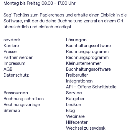
Montag bis Freitag 08:00 - 17:00 Uhr
Sag’ Tschüss zum Papierchaos und erhalte einen Einblick in die
Software, mit der du deine Buchhaltung zentral an einem Ort
übersichtlich und einfach erledigst.
sevdesk
Lösungen
Karriere
Buch­haltungs­software
Presse
Rechnungs­programm
Partner werden
Rechnungs­programm
Impressum
Kleinunternehmer
AGB
Buch­haltungs­software
Datenschutz
Freiberufler
Integrationen
API – Offene Schnittstelle
Ressourcen
Service
Rechnung schreiben
Ratgeber
Rechnungsvorlage
Lexikon
Sitemap
Blog
Webinare
Hilfecenter
Wechsel zu sevdesk