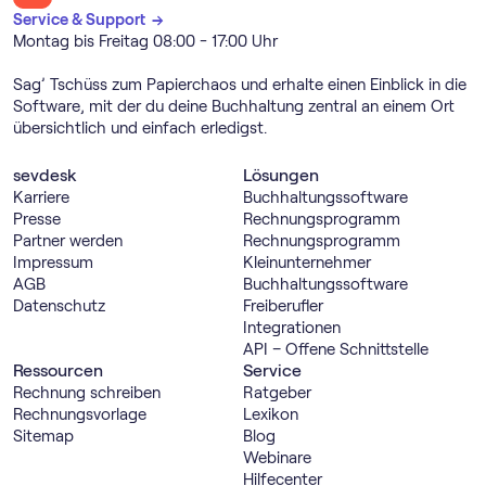
Service & Support →
Montag bis Freitag 08:00 - 17:00 Uhr
Sag’ Tschüss zum Papierchaos und erhalte einen Einblick in die
Software, mit der du deine Buchhaltung zentral an einem Ort
übersichtlich und einfach erledigst.
sevdesk
Lösungen
Karriere
Buch­haltungs­software
Presse
Rechnungs­programm
Partner werden
Rechnungs­programm
Impressum
Kleinunternehmer
AGB
Buch­haltungs­software
Datenschutz
Freiberufler
Integrationen
API – Offene Schnittstelle
Ressourcen
Service
Rechnung schreiben
Ratgeber
Rechnungsvorlage
Lexikon
Sitemap
Blog
Webinare
Hilfecenter