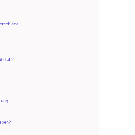
terschiede
hrlich?
erung
geben?
n