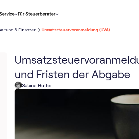
Service
Für Steuerberater
altung & Finanzen
Umsatz­steuer­voranmeldung (UVA)
Umsatz­steuer­voranmeldun
und Fristen der Abgabe
Sabine Hutter