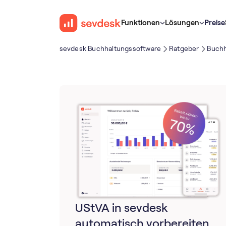
Funktionen
Lösungen
Preise
sevdesk Buch­haltungs­software
Ratgeber
Buchh
UStVA in sevdesk
automatisch vorbereiten