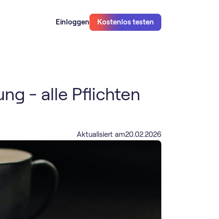
Einloggen
Kostenlos testen
g - alle Pflichten
Aktualisiert am
20
.
02
.
2026