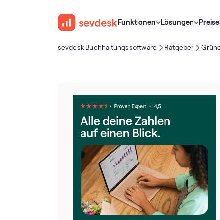
Funktionen
Lösungen
Preise
sevdesk Buch­haltungs­software
Ratgeber
Grün