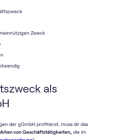
häftszweck
emeinnützigen Zweck
o
en
notwendig
tszweck als
bH
gen der gGmbH profitierst, muss dir das
i
Arten von Geschäftstätigkeiten,
die im
bgabenordnung
):