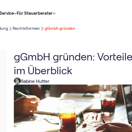
Service
Für Steuerberater
dung
Rechtsformen
gGmbh gründen
gGmbH gründen: Vorteile
im Überblick
Sabine Hutter