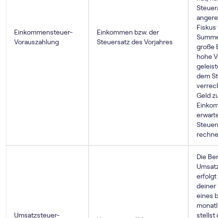
Steuer
angere
Fiskus 
Einkommensteuer-
Einkommen bzw. der
Summe 
Vorauszahlung
Steuersatz des Vorjahres
große 
hohe V
geleist
dem St
verrec
Geld zu
Einkom
erwart
Steuer
rechne
Die Be
Umsatz
erfolgt
deiner
eines 
monatl
Umsatzsteuer-
stellst