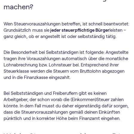
machen?
Wen Steuervorauszahlungen betreffen, ist schnell beantwortet:
Grundsätzlich muss sie
jeder steuerpflichtige Bürger
leisten –
ganz gleich, ob er angestellt ist oder selbstständig tätig.
Die Besonderheit bei Selbstständigen ist folgende: Angestellte
tragen ihre Vorauszahlungen automatisch über die monatliche
Lohnabrechnung bzw. Lohnsteuer bei. Entsprechend ihrer
Steuerklasse werden die Steuern vom Bruttolohn abgezogen
und in die Finanzkasse eingezahlt.
Bei Selbstständigen und Freiberuflern gibt es keinen
Arbeitgeber, der schon vorab die (Einkommen)Steuer zahlen
könnte. In dem Fall musst du daher eigenständig dafür sorgen,
dass die Steuervorauszahlungen gemäß deinen Einkünften
pünktlich und in korrekter Höhe beim Finanzamt eingehen.