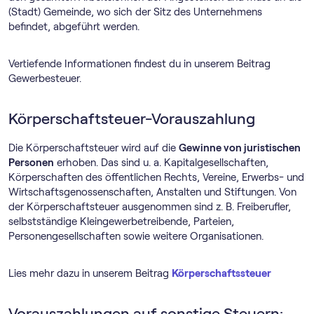
(Stadt) Gemeinde, wo sich der Sitz des Unternehmens
befindet, abgeführt werden.
Vertiefende Informationen findest du in unserem Beitrag
Gewerbesteuer.
Körperschaftsteuer-Vorauszahlung
Die Körperschaftsteuer wird auf die
Gewinne von juristischen
Personen
erhoben. Das sind u. a. Kapitalgesellschaften,
Körperschaften des öffentlichen Rechts, Vereine, Erwerbs- und
Wirtschaftsgenossenschaften, Anstalten und Stiftungen. Von
der Körperschaftsteuer ausgenommen sind z. B. Freiberufler,
selbstständige Kleingewerbetreibende, Parteien,
Personengesellschaften sowie weitere Organisationen.
Lies mehr dazu in unserem Beitrag
Körperschaftssteuer
Vorauszahlungen auf sonstige Steuern: