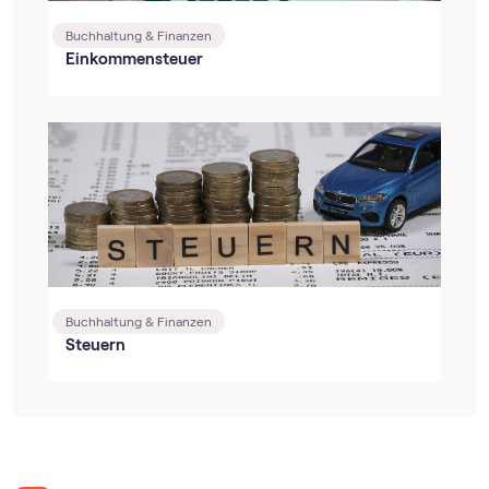
Buchhaltung & Finanzen
Einkommensteuer
Buchhaltung & Finanzen
Steuern