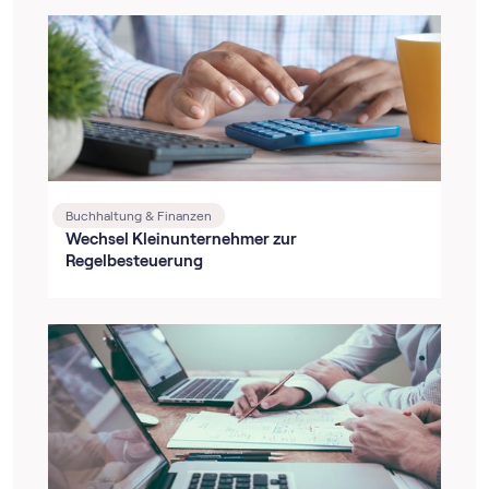
Buchhaltung & Finanzen
Wechsel Kleinunternehmer zur
Regelbesteuerung