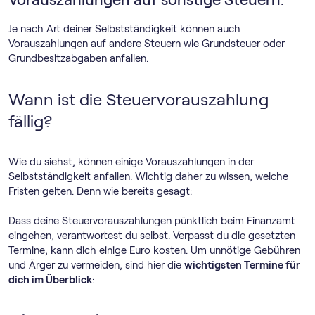
Je nach Art deiner Selbstständigkeit können auch
Vorauszahlungen auf andere Steuern wie Grundsteuer oder
Grundbesitzabgaben anfallen.
Wann ist die Steuervorauszahlung
fällig?
Wie du siehst, können einige Vorauszahlungen in der
Selbstständigkeit anfallen. Wichtig daher zu wissen, welche
Fristen gelten. Denn wie bereits gesagt:
Dass deine Steuervorauszahlungen pünktlich beim Finanzamt
eingehen, verantwortest du selbst. Verpasst du die gesetzten
Termine, kann dich einige Euro kosten. Um unnötige Gebühren
und Ärger zu vermeiden, sind hier die
wichtigsten Termine für
dich im Überblick
: