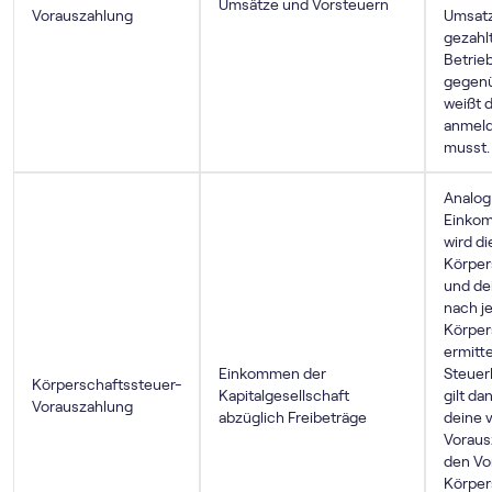
Umsätze und Vorsteuern
Vorauszahlung
Umsatz
gezahl
Betrie
gegenü
weißt 
anmeld
musst.
Analog
Einkom
wird di
Körper
und de
nach j
Körper
ermitte
Einkommen der
Steuer
Körperschaftssteuer-
Kapitalgesellschaft
gilt da
Vorauszahlung
abzüglich Freibeträge
deine v
Voraus
den Vo
Körper