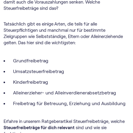
damit auch die Vorauszahlungen senken. Welche
Steuerfreibeträge sind das?
Tatsächlich gibt es einige
Arten, die teils für alle
Steuerpflichtigen und manchmal nur für bestimmte
Zielgruppen wie Selbstständige, Eltern oder Alleinerziehende
gelten. Das hier sind die wichtigsten:
Grundfreibetrag
Umsatzsteuerfreibetrag
Kinderfreibetrag
Alleinerzieher- und Alleinverdienerabsetzbetrag
Freibetrag für Betreuung, Erziehung und Ausbildung
Erfahre in unserem Ratgeberartikel Steuerfreibeträge, welche
Steuerfreibeträge für dich relevant
sind und wie sie