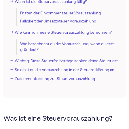
Wann ist die Steuervorauszahlung fällig?
Fristen der Einkommensteuer Vorauszahlung
Fälligkeit der Umsatzsteuer Vorauszahlung
Wie kann ich meine Steuervorauszahlung berechnen?
Wie berechnest du die Vorauszahlung, wenn du erst
gründest?
Wichtig: Diese Steuerfreibeträge senken deine Steuerlast
So gibst du die Vorauszahlung in der Steuererklärung an
Zusammenfassung zur Steuervorauszahlung
Was ist eine Steuervorauszahlung?