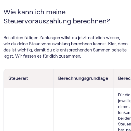
Wie kann ich meine
Steuervorauszahlung berechnen?
Bei all den fälligen Zahlungen willst du jetzt natürlich wissen,
wie du deine Steuervorauszahlung berechnen kannst. Klar, denn
das ist wichtig, damit du die entsprechenden Summen beiseite
legst. Wir fassen es für dich zusammen:
Steuerart
Berechnungsgrundlage
Bere
Für di
jeweil
nimmt 
Einkom
bei der
Steuer
hat, n