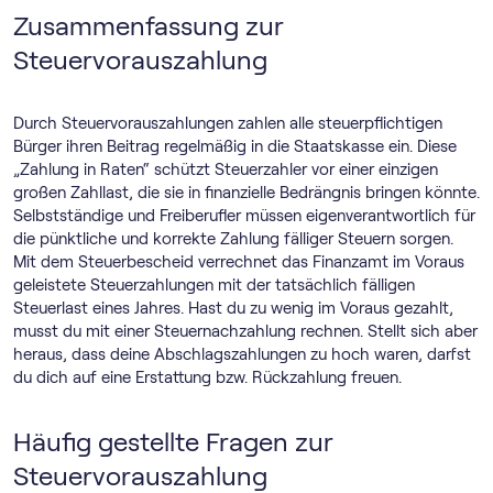
Zusammenfassung zur
Steuervorauszahlung
Durch Steuervorauszahlungen zahlen alle steuerpflichtigen
Bürger ihren Beitrag regelmäßig in die Staatskasse ein. Diese
„Zahlung in Raten“ schützt Steuerzahler vor einer einzigen
großen Zahllast, die sie in finanzielle Bedrängnis bringen könnte.
Selbstständige und Freiberufler müssen eigenverantwortlich für
die pünktliche und korrekte Zahlung fälliger Steuern sorgen.
Mit dem Steuerbescheid verrechnet das Finanzamt im Voraus
geleistete Steuerzahlungen mit der tatsächlich fälligen
Steuerlast eines Jahres. Hast du zu wenig im Voraus gezahlt,
musst du mit einer Steuernachzahlung rechnen. Stellt sich aber
heraus, dass deine Abschlagszahlungen zu hoch waren, darfst
du dich auf eine Erstattung bzw. Rückzahlung freuen.
Häufig gestellte Fragen zur
Steuervorauszahlung