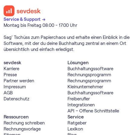
Service & Support →
Montag bis Freitag 08:00 - 17:00 Uhr
Sag’ Tschüss zum Papierchaos und erhalte einen Einblick in die
Software, mit der du deine Buchhaltung zentral an einem Ort
übersichtlich und einfach erledigst.
sevdesk
Lösungen
Karriere
Buch­haltungs­software
Presse
Rechnungs­programm
Partner werden
Rechnungs­programm
Impressum
Kleinunternehmer
AGB
Buch­haltungs­software
Datenschutz
Freiberufler
Integrationen
API – Offene Schnittstelle
Ressourcen
Service
Rechnung schreiben
Ratgeber
Rechnungsvorlage
Lexikon
Sitemap
Blog