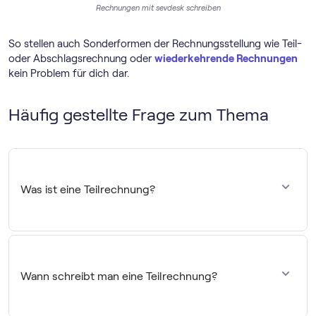
Rechnungen mit sevdesk schreiben
So stellen auch Sonderformen der Rechnungsstellung wie Teil-
oder Abschlagsrechnung oder
wiederkehrende Rechnungen
kein Problem für dich dar.
Häufig gestellte Frage zum Thema
Was ist eine Teilrechnung?
Anders als bei einer
Abschlagsrechnung
rechnest du mit
einer Teilrechnung ganz
bestimmte Teilleistungen eines
Auftrags
ab. Du kannst also genau benennen und
Wann schreibt man eine Teilrechnung?
beziffern, welcher Teil deiner Leistung bereits erbracht ist
und abgenommen werden kann. Dementsprechend ist
eine Teilrechnung auch immer gleichzeitig eine