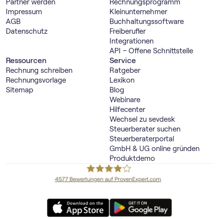
Partner werden
Rechnungs­programm
Impressum
Kleinunternehmer
AGB
Buch­haltungs­software
Datenschutz
Freiberufler
Integrationen
API – Offene Schnittstelle
Ressourcen
Service
Rechnung schreiben
Ratgeber
Rechnungsvorlage
Lexikon
Sitemap
Blog
Webinare
Hilfecenter
Wechsel zu sevdesk
Steuerberater suchen
Steuerberaterportal
GmbH & UG online gründen
Produktdemo