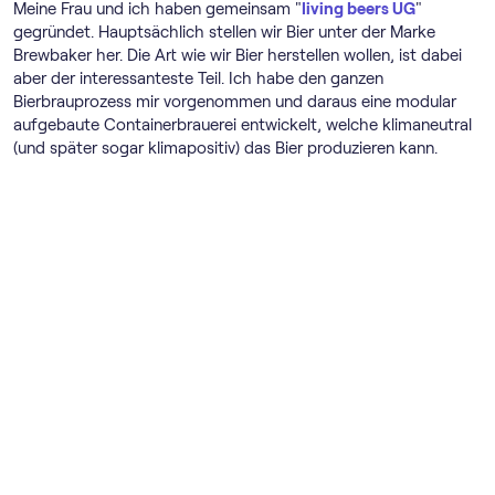
Meine Frau und ich haben gemeinsam "
living beers UG
"
gegründet. Hauptsächlich stellen wir Bier unter der Marke
Brewbaker her. Die Art wie wir Bier herstellen wollen, ist dabei
aber der interessanteste Teil. Ich habe den ganzen
Bierbrauprozess mir vorgenommen und daraus eine modular
aufgebaute Containerbrauerei entwickelt, welche klimaneutral
(und später sogar klimapositiv) das Bier produzieren kann.
Wie habt ihr eure Buchhaltung
gemacht, bevor ihr auf sevdesk
umgestiegen seid?
Unsere Buchhaltung vor SevDesk war altmodisch und
papierlastig. Wir hatten zwar ein „Warenwirtschaftsprogramm“,
aber es war nicht mehr zeitgemäß und völlig undigitalisiert. Also
viel Papier wanderte zwischen Steuerberater und uns.
Wie sieht JETZT ein typischer