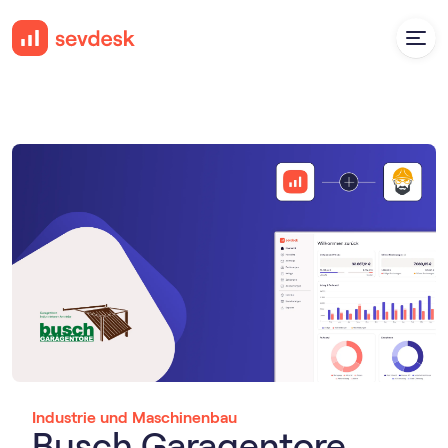
Industrie und Maschinenbau
Busch Garagentore