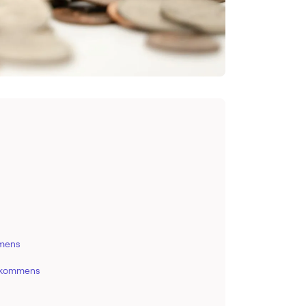
mmens
inkommens
!