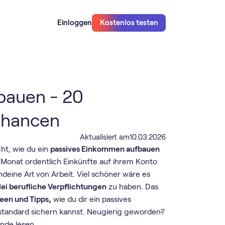
Einloggen
Kostenlos testen
bauen - 20
Chancen
Aktualisiert am
10
.
03
.
2026
ht, wie du ein
passives Einkommen aufbauen
 Monat ordentlich Einkünfte auf ihrem Konto
deine Art von Arbeit. Viel schöner wäre es
lei berufliche Verpflichtungen
zu haben. Das
deen und Tipps,
wie du dir ein passives
tandard sichern kannst. Neugierig geworden?
Ende lesen.