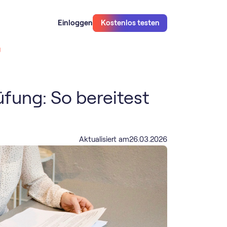
Einloggen
Kostenlos testen
g
ung: So bereitest
Aktualisiert am
26
.
03
.
2026