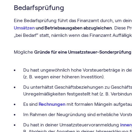
Bedarfsprüfung
Eine Bedarfsprüfung führt das Finanzamt durch, um dei
Umsätzen
und Betriebsausgaben abzugleichen
. Diese P
„bei Bedarf“ statt, nämlich wenn das Finanzamt Auffälligke
Mögliche
Gründe für eine Umsatzsteuer-Sonderprüfung
Du hast ungewöhnlich hohe Vorsteuerbeträge in d
(z. B. wegen einer höheren Investition).
Du unterhältst Geschäftsbeziehungen zu Geschäfts
Unregelmäßigkeiten festgestellt hat (z. B. Verbindu
Es sind
Rechnungen
mit formalen Mängeln aufgetau
Im Rahmen der Neugründung sind erhebliche Vorst
Du hast in deiner Umsatz­steuer­voranmeldung
inner
B. Abgleich der Angaben in deiner Jahreserklärung 