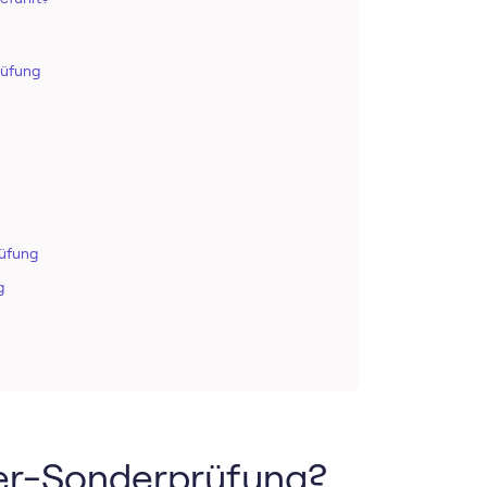
rüfung
rüfung
g
uer-Sonderprüfung?