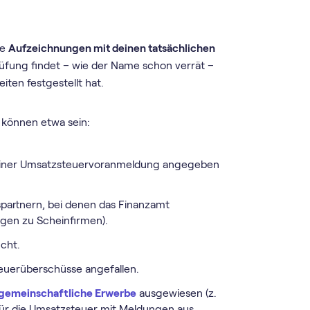
ne
Aufzeichnungen mit deinen tatsächlichen
rüfung findet – wie der Name schon verrät –
iten festgestellt hat.
können etwa sein:
einer Umsatz­steuer­voranmeldung angegeben
partnern, bei denen das Finanzamt
ngen zu Scheinfirmen).
cht.
euerüberschüsse angefallen.
gemeinschaftliche Erwerbe
ausgewiesen (z.
für die Umsatzsteuer mit Meldungen aus