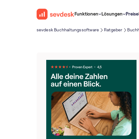
Funktionen
Lösungen
Preise
sevdesk Buch­haltungs­software
Ratgeber
Buchh