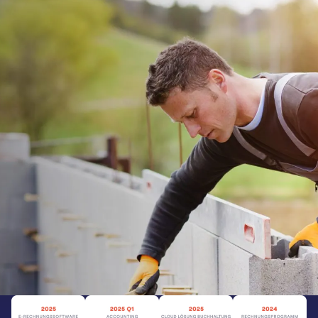
Buch­haltungs­software
für Maurer
Rechnung & Angebote
Online-Banking
Belegarchivierung
Kostenlos testen
Zur Preisübersicht
sevdesk ist mehrfach ausgezeichnet