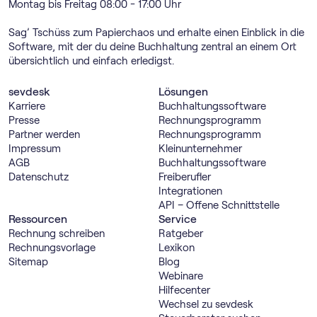
Montag bis Freitag 08:00 - 17:00 Uhr
Sag’ Tschüss zum Papierchaos und erhalte einen Einblick in die
Software, mit der du deine Buchhaltung zentral an einem Ort
übersichtlich und einfach erledigst.
sevdesk
Lösungen
Karriere
Buch­haltungs­software
Presse
Rechnungs­programm
Partner werden
Rechnungs­programm
Impressum
Kleinunternehmer
AGB
Buch­haltungs­software
Datenschutz
Freiberufler
Integrationen
API – Offene Schnittstelle
Ressourcen
Service
Rechnung schreiben
Ratgeber
Rechnungsvorlage
Lexikon
Sitemap
Blog
Webinare
Hilfecenter
Wechsel zu sevdesk