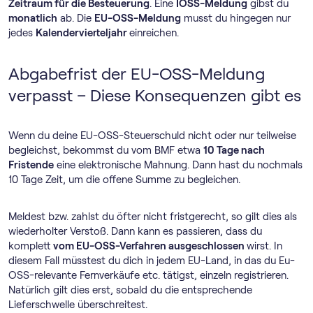
Zeitraum für die Besteuerung
. Eine
IOSS-Meldung
gibst du
monatlich
ab. Die
EU-OSS-Meldung
musst du hingegen nur
jedes
Kalendervierteljahr
einreichen.
Abgabefrist der EU-OSS-Meldung
verpasst – Diese Konsequenzen gibt es
Wenn du deine EU-OSS-Steuerschuld nicht oder nur teilweise
begleichst, bekommst du vom BMF etwa
10 Tage nach
Fristende
eine elektronische Mahnung. Dann hast du nochmals
10 Tage Zeit, um die offene Summe zu begleichen.
Meldest bzw. zahlst du öfter nicht fristgerecht, so gilt dies als
wiederholter Verstoß. Dann kann es passieren, dass du
komplett
vom EU-OSS-Verfahren ausgeschlossen
wirst. In
diesem Fall müsstest du dich in jedem EU-Land, in das du Eu-
OSS-relevante Fernverkäufe etc. tätigst, einzeln registrieren.
Natürlich gilt dies erst, sobald du die entsprechende
Lieferschwelle überschreitest.