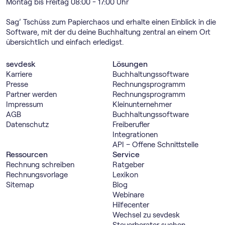
Montag bis Freitag 08:00 - 17:00 Uhr
Sag’ Tschüss zum Papierchaos und erhalte einen Einblick in die
Software, mit der du deine Buchhaltung zentral an einem Ort
übersichtlich und einfach erledigst.
sevdesk
Lösungen
Karriere
Buch­haltungs­software
Presse
Rechnungs­programm
Partner werden
Rechnungs­programm
Impressum
Kleinunternehmer
AGB
Buch­haltungs­software
Datenschutz
Freiberufler
Integrationen
API – Offene Schnittstelle
Ressourcen
Service
Rechnung schreiben
Ratgeber
Rechnungsvorlage
Lexikon
Sitemap
Blog
Webinare
Hilfecenter
Wechsel zu sevdesk
Steuerberater suchen