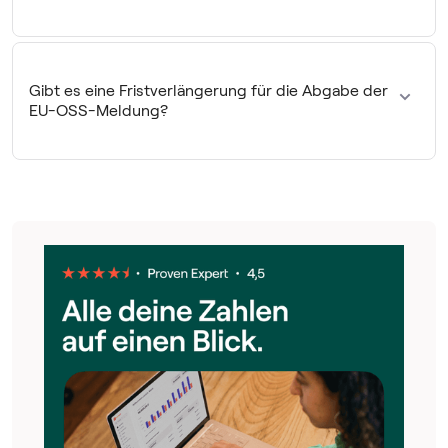
Du musst du deine EU-OSS-Meldung regulär immer bis
zum Ende des Monats abgeben, der auf den Ablauf des
entsprechenden Besteuerungszeitraums
Gibt es eine Fristverlängerung für die Abgabe der
(Kalendervierteljahr) folgt.
Hier ein kleiner Überblick
.
EU-OSS-Meldung?
Nein. Während du für deine Umsatz­steuer­voranmeldungen
eine Dauerfristverlängerung beantragen kannst, ist die für
die Frist deiner EU-OSS-Meldung nicht möglich.