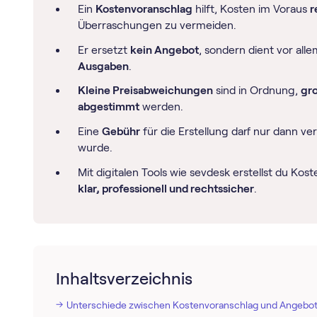
Ein
Kostenvoranschlag
hilft, Kosten im Voraus
r
Überraschungen zu vermeiden.
Er ersetzt
kein Angebot
, sondern dient vor all
Ausgaben
.
Kleine Preisabweichungen
sind in Ordnung,
gr
abgestimmt
werden.
Eine
Gebühr
für die Erstellung darf nur dann v
wurde.
Mit digitalen Tools wie sevdesk erstellst du Ko
klar, professionell und rechtssicher
.
Inhaltsverzeichnis
Unterschiede zwischen Kostenvoranschlag und Angebo