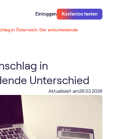
Einloggen
Kostenlos testen
hlag in Österreich: Der entscheidende
schlag in
idende Unterschied
Aktualisiert am
26
.
03
.
2026