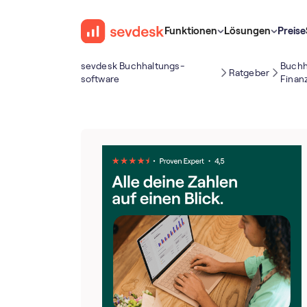
Funktionen
Lösungen
Preise
sevdesk Buch­haltungs­
Buchh
Ratgeber
software
Finan