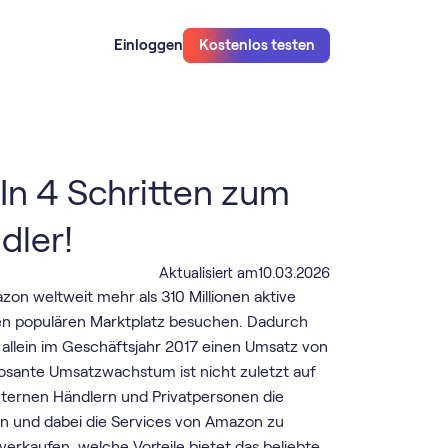
Einloggen
Kostenlos testen
In 4 Schritten zum
dler!
Aktualisiert am
10
.
03
.
2026
on weltweit mehr als 310 Millionen aktive
en populären Marktplatz besuchen. Dadurch
allein im Geschäftsjahr 2017 einen Umsatz von
mposante Umsatzwachstum ist nicht zuletzt auf
ternen Händlern und Privatpersonen die
en und dabei die Services von Amazon zu
rkaufen, welche Vorteile bietet das beliebte