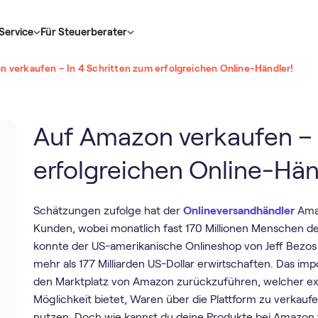
Service
Für Steuerberater
 verkaufen – In 4 Schritten zum erfolgreichen Online-Händler!
Auf Amazon verkaufen – 
erfolgreichen Online-Hän
Schätzungen zufolge hat der
Onlineversandhändler
Amaz
Kunden, wobei monatlich fast 170 Millionen Menschen d
konnte der US-amerikanische Onlineshop von Jeff Bezos 
mehr als 177 Milliarden US-Dollar erwirtschaften. Das i
den Marktplatz von Amazon zurückzuführen, welcher ex
Möglichkeit bietet, Waren über die Plattform zu verkauf
nutzen. Doch wie kannst du deine Produkte bei Amazon ve