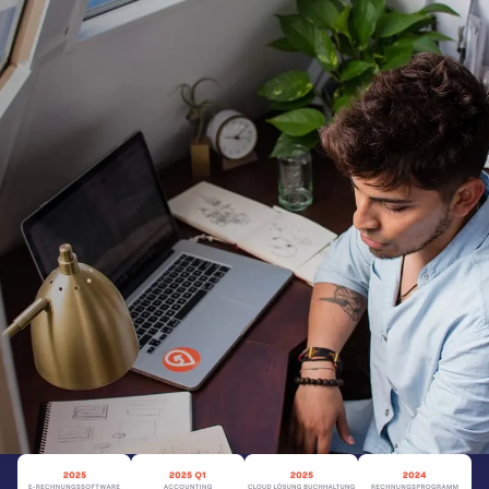
Buch­haltungs­software
für Freelancer
Angebote und Rechnungen unterwegs schreiben
Integriertes Online-Banking
Belege digitalisieren und verwalten
Kostenlos testen
Zur Preisübersicht
sevdesk ist mehrfach ausgezeichnet