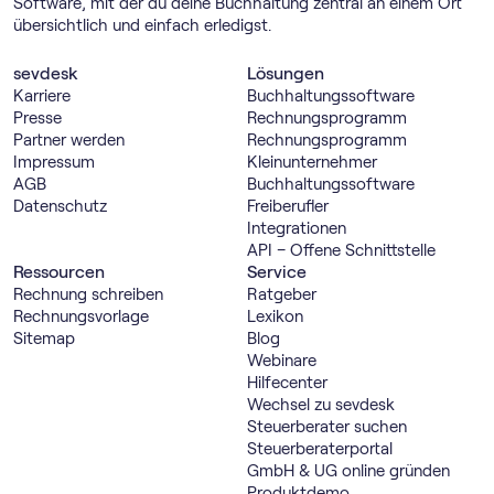
Software, mit der du deine Buchhaltung zentral an einem Ort
übersichtlich und einfach erledigst.
sevdesk
Lösungen
Karriere
Buch­haltungs­software
Presse
Rechnungs­programm
Partner werden
Rechnungs­programm
Impressum
Kleinunternehmer
AGB
Buch­haltungs­software
Datenschutz
Freiberufler
Integrationen
API – Offene Schnittstelle
Ressourcen
Service
Rechnung schreiben
Ratgeber
Rechnungsvorlage
Lexikon
Sitemap
Blog
Webinare
Hilfecenter
Wechsel zu sevdesk
Steuerberater suchen
Steuerberaterportal
GmbH & UG online gründen
Produktdemo